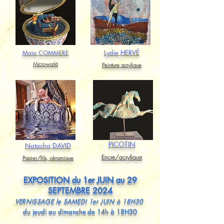
Lydie HERVÉ
Maïa COMMERE
Micro-world
Peinture acrylique
PICOTIN
Nat
acha DAVID
Encre/acrylique
P
apier/
fils, céramique
EXPOSITION du 1er JUIN au 29
SEPTEMBRE 2024
V
ERNISSAGE le
SAMEDI 1er JUIN à 18H30
du jeudi au dimanche
de 14h à 18H30