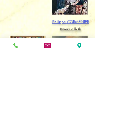
Philippe CORMENIER
Peinture à l'huile
Sergey AKOPOV
Paula/Alain
GONZALEZ/COULON
Peinture acrylique
Peinture acrylique
VERNISSAGE DE LA 4ème
EXPOSITION
du Samedi 1er Juin au Dimanche
29 Septembre 2024
LE SAMEDI 1er Juin à 18h30