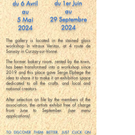
Juin
6
A
du
1er
du
v
ril
au
au
29 Septembre
5 Mai
2024
2024
The gallery is located in the stained glass
workshop In vitraux Veritas, at 4 route de
Sanxay in Curzay-sur-Vonne.
The former bakery room, rented by the town,
has been transformed into a workshop since
2019 and this place gave Serge Elphege the
idea to share it to make it an exhibition space
dedicated to all the crafts. and local and
national creators.
After selection on file by the members of the
association, the artists exhibit free of charge
from June to September.
(see menu
applications).
TO DISCOVER THEM BETTER, JUST CLICK ON