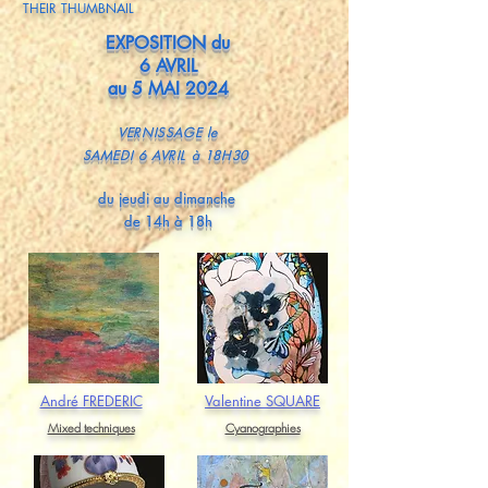
THEIR THUMBNAIL
EXPOSITION du
6 AVRIL
au 5 MAI 2024
V
ERNISSAGE le
SAMEDI 6 AVRIL à 18H30
du jeudi au dimanche
de 14h à 18h
André FREDERIC
Valentine SQUARE
Mixed techniques
Cyanographies