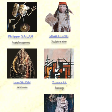
JASACHLOVIB
Philippe GAILLOT
Sculpture mixte
Metal sculptures
Yannick G.
Luce GAUDIN
ceramic
are
Paintings